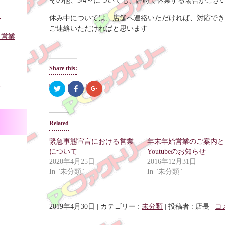
その他、5/4～についても、臨時で休業する場合がござ
た
休み中については、店舗へ連絡いただければ、対応でき
ご連絡いただければと思います
、営業
Share this:
C
S
C
て
l
h
l
i
a
i
c
r
c
k
e
k
t
o
t
Related
o
n
o
s
F
s
h
a
h
緊急事態宣言における営業
年末年始営業のご案内と
a
c
a
r
e
r
について
Youtubeのお知らせ
e
b
e
o
o
o
2020年4月25日
2016年12月31日
n
o
n
In "未分類"
In "未分類"
T
k
G
w
(
o
i
O
o
t
p
g
t
e
l
e
n
e
2019年4月30日
|
カテゴリー :
未分類
|
投稿者 : 店長
|
コ
r
s
+
(
i
(
O
n
O