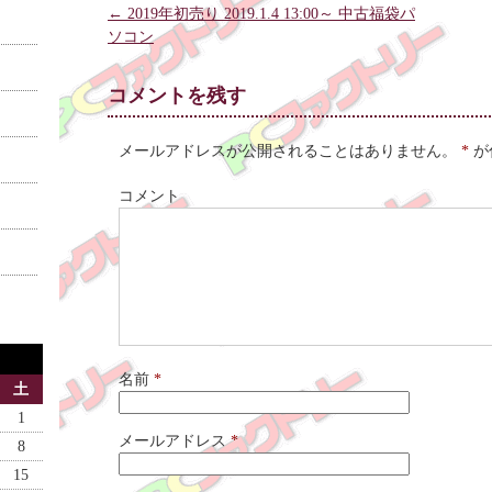
p
n
p
←
2019年初売り 2019.1.4 13:00～ 中古福袋パ
e
e
e
n
w
n
ソコン
s
w
s
i
i
i
n
n
n
n
d
n
コメントを残す
e
o
e
w
w
w
w
)
w
i
i
n
n
メールアドレスが公開されることはありません。
*
が
d
d
o
o
w
w
コメント
)
)
名前
*
土
1
メールアドレス
*
8
15