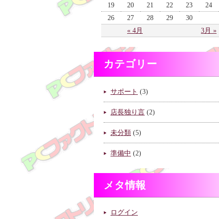
19
20
21
22
23
24
26
27
28
29
30
« 4月
3月 »
カテゴリー
サポート
(3)
店長独り言
(2)
未分類
(5)
準備中
(2)
メタ情報
ログイン