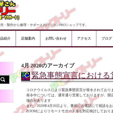
販売・製作から修理・サポートのパソコンPROショップです。
品紹介
店舗案内
お問い合わせ
アクセス
ブログ
4月 2020
のアーカイブ
緊急事態宣言における
コロナウイルスにより緊急事態宣言が発令されており
発令中については、通常通り営業しておりますが、開
場合があります
また、2020年4月26日より、事前にお電話にて相談を
ZOOMによりリモートサポート等も対応検討しており