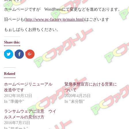
ホームページですが WordPressにて変更などを進めております。
旧ページも(
http://www.pc-factory.jp/main.html
)はございます
もぉしばらくお持ちください。
Share this:
C
S
C
l
h
l
i
a
i
c
r
c
k
e
k
t
o
t
Related
o
n
o
s
F
s
h
a
h
ホームページリニューアル
緊急事態宣言における営業に
a
c
a
r
e
r
改造中です
ついて
e
b
e
o
o
o
2012年10月12日
2020年4月25日
n
o
n
In "準備中"
In "未分類"
T
k
G
w
(
o
i
O
o
ランサムウェアに注意 ウイ
t
p
g
t
e
l
ルスメールの見分け方
e
n
e
r
s
+
2016年7月15日
(
i
(
In "サポート"