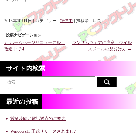
O
n
O
p
n
p
e
e
e
n
w
n
s
w
s
i
i
i
2015年10月1日
|
カテゴリー :
準備中
|
投稿者 : 店長
n
n
n
n
d
n
e
o
e
w
w
w
投稿ナビゲーション
w
)
w
i
i
←
ホームページリニューアル
ランサムウェアに注意 ウイル
n
n
d
d
改造中です
スメールの見分け方
→
o
o
w
w
)
)
サイト内検索
最近の投稿
営業時間と電話対応のご案内
Windows11 正式リリースされました